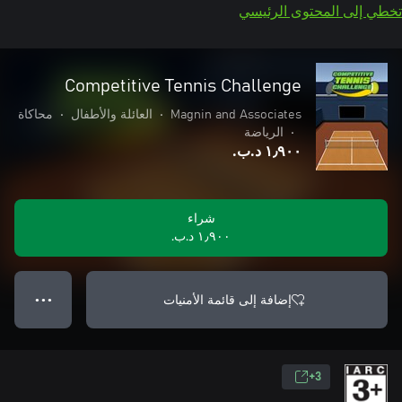
تخطي إلى المحتوى الرئيسي
Competitive Tennis Challenge
Magnin and Associates
•
العائلة والأطفال
•
محاكاة
•
الرياضة
١٫٩٠٠ د.ب.‏
شراء
١٫٩٠٠ د.ب.‏
إضافة إلى قائمة الأمنيات
● ● ●
3+