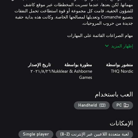
مهماتها. لكن بعدها، عندما تسربت المخططات عبر موقع كاشف
للشؤون الخفية، قامت كل مجموعة أو قوة استطاعت تحمل النفقات
بتصنيع Comanche وتعديلها لمصالحها الخاصة. وكانت هذه بداية حقبة
إظهار المزيد
تفوقوا في مهام عالية التحدي في طور اللاعب الفردي المُسمى
الصراعات. أكملوا أهدافًا مختلفة واحصلوا على ميداليات للمهام الخاصة
وتعرفوا على عالم قوة مهام Tellus، وهي جزء من IJTF. كل ميدالية
منشور بواسطة
مطورة بواسطة
تاريخ الإصدار
THQ Nordic
Nukklear & Ashborne
٢٦‏/٨‏/٢٠٢١
Games
العب باستخدام
تنافسوا مع لاعبي Comanche الآخرين من جميع أنحاء العالم في أطوار
Handheld
PC
الإمكانات
العبوا كمهاجمين أو كمدافعين في اللعب الجماعي التنافسي التكتيكي
لعبة متعددة اللاعبين عبر الإنترنت (2-8)
Single player