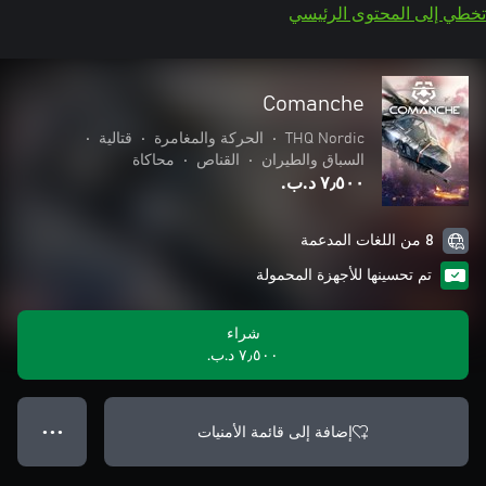
تخطي إلى المحتوى الرئيسي
Comanche
THQ Nordic
•
الحركة والمغامرة
•
قتالية
•
السباق والطيران
•
القناص
•
محاكاة
٧٫٥٠٠ د.ب.‏
8 من اللغات المدعمة
تم تحسينها للأجهزة المحمولة
شراء
٧٫٥٠٠ د.ب.‏
إضافة إلى قائمة الأمنيات
● ● ●