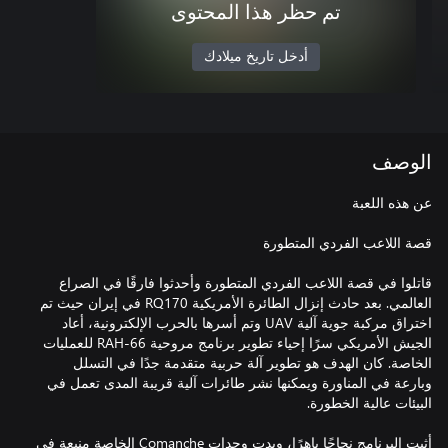
تم حظر هذا المحتوى
أدخل تاريخ ميلادك
الوصف
قاتلوا في قصة اللاعب الفردي المتطورة وأحدثوا فارقًا في الصراع
العالمي. بعد حادث إنزال الطائرة الأمريكية RQ170 في إيران حيث تم
اختراق مركبة جوية آلية UAV وتم أسرها بالحرب الإلكترونية، أعاد
الجيش الأمريكي سرًا إحياء تطوير برنامج مروحية RAH-66 للعمليات
الخاصة. كان الهدف هو تطوير آلة حربية متقدمة جدًا في التسلل
وبارعة في المناورة ويمكنها نشر طائرات آلية قريبة المدى تعمل في
أثبت البرنامج نجاحًا باهرًا، وبدت وحدات Comanche الخاصة منيعة في