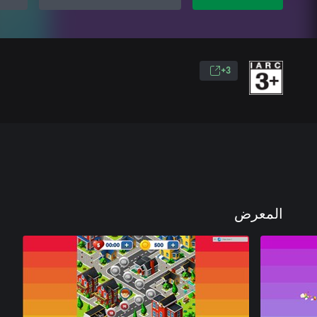
3+
المعرض