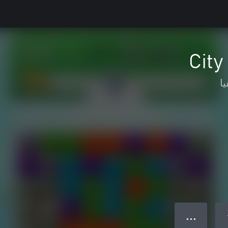
City
يا
● ● ●