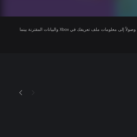
يتلقى ناشرو الألعاب التي تقوم بتشغيلها وصولاً إلى معلومات ملف تعريفك في Xbox والبيانات المقترنة بينما