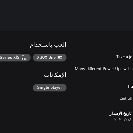
العب باستخدام
Series X|S
XBOX One
Many different Power Ups will he
الإمكانات
Single player
Set of
تاريخ الإصدار
٤‏/٢‏/٢٠٢٠