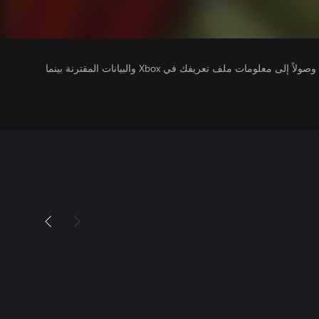
يتلقى ناشرو الألعاب التي تقوم بتشغيلها وصولاً إلى معلومات ملف تعريفك في Xbox والبيانات المقترنة بينما