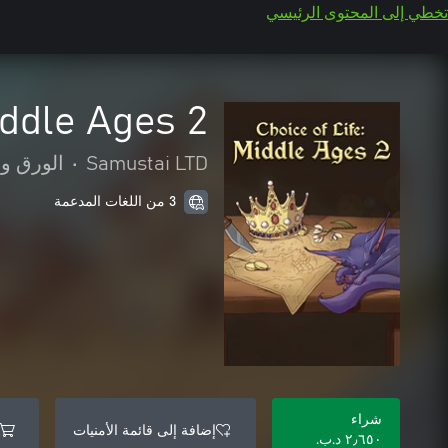
تخطي إلى المحتوى الرئيسي
iddle Ages 2
Samustai LTD
•
الورق وا
3 من اللغات المدعمة
شراء
إضافة إلى قائمة الأمنيات
٢٫٦٥٠ د.ب.‏