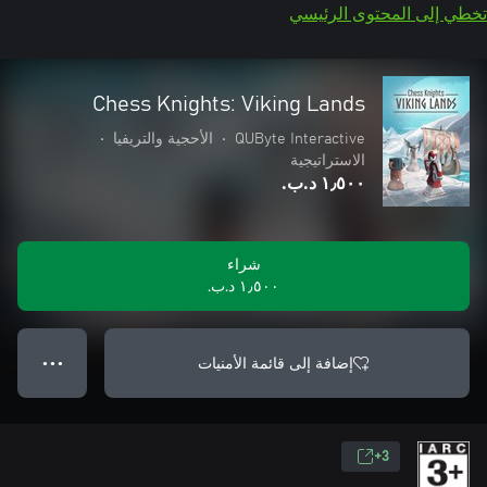
تخطي إلى المحتوى الرئيسي
Chess Knights: Viking Lands
QUByte Interactive
•
الأحجية والتريفيا
•
الاستراتيجية
١٫٥٠٠ د.ب.‏
شراء
١٫٥٠٠ د.ب.‏
إضافة إلى قائمة الأمنيات
● ● ●
3+