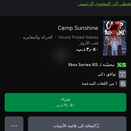
تخطي إلى المحتوى الرئيسي
Camp Sunshine
Hound Picked Games
•
الحركة والمغامرة
•
لعب الأدوار
٣٫٠٥٠ د.ب.‏
محسّنة لـ Xbox Series X|S
توافق ذكي
1 من اللغات المدعمة
شراء
٣٫٠٥٠ د.ب.‏
إضافة إلى قائمة الأمنيات
● ● ●