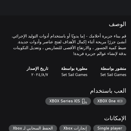
الوصف
قم ببناء جزيرة أحلامك - إما يدويًا أو باستخدام أدوات التوليد الإجرائي.
أنشئ جزرًا مريحة أثناء إكمال الأهداف لفتح عناصر وأدوات جديدة.
ضبط كمية الجسور ، والارتفاع الأقصى للتضاريس ، وتعديل التكوينات
بدقة لإنشاء عوالم جزيرة فريدة!
منشور بواسطة
مطورة بواسطة
تاريخ الإصدار
Set Sail Games
Set Sail Games
٧‏/٨‏/٢٠٢٤
العب باستخدام
XBOX Series X|S
XBOX One
الإمكانات
Single player
إنجازات Xbox
الحفظ السحابي لـ Xbox