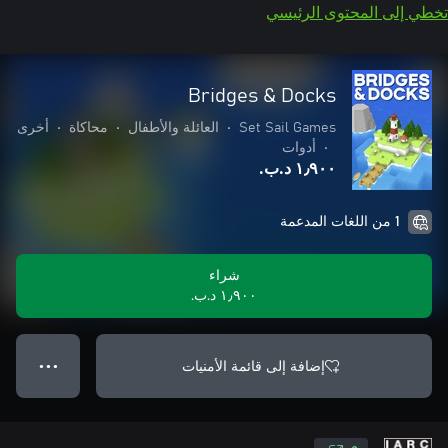
تخطي إلى المحتوى الرئيسي
Bridges & Docks
Set Sail Games
•
العائلة والأطفال
•
محاكاة
•
أخرى
•
أدوات
١٫٩٠٠ د.ب.‏
1 من اللغات المدعمة
شراء
١٫٩٠٠ د.ب.‏
إضافة إلى قائمة الأمنيات
● ● ●