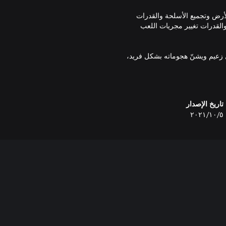
أرض وتجميع الأسلحة والقدرات
والقدرات تغيير مجريات اللعب
حرّك كل زعيم ويشنّ هجوماته بشكل فريد،
د تتطلب بعض الهجمات القفو فوق
يث Overdrive. واكتشف شخصيات جديدة والمزيد من الأسلحة وفصلًا
تاريخ الإصدار
٥‏/١٠‏/٢٠٢١