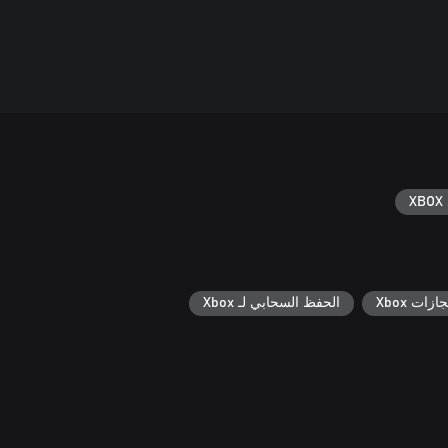
XBOX 
جازات Xbox
الحفظ السحابي لـ Xbox