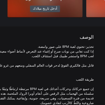
أدخل تاريخ ميلادك
الوصف
إذا كنت تعاني من نوبات صرع أو إغماء عند التعرض لأنماط أضواء معين
إن جميع حركاتك وحركات أعدائك في لعبة M
سلسلة من الهجمات مثل الرقص على أنغام أوبرا الروك الملحمة. هذه 
قديمة من فترة التسعينيات، وهي سريعة، جنونية، وإيقاعية. يمكنك القفز 