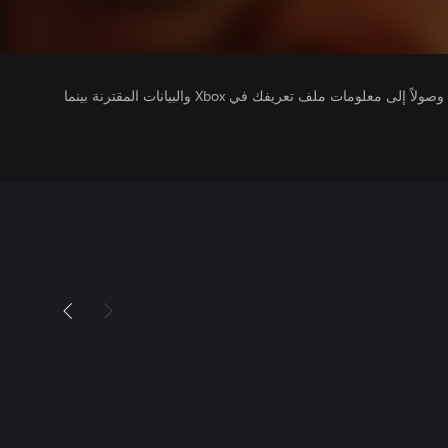
يتلقى ناشرو الألعاب التي تقوم بتشغيلها وصولاً إلى معلومات ملف تعريفك في Xbox والبيانات المقترنة بينما