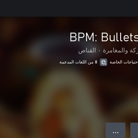
BPM: Bullet
كة والمغامرة
•
القناص
8 من اللغات المدعمة
● ● ●