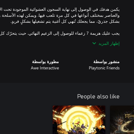
يكمن هدفك في الوصول إلى نهاية السجون العشوائية الموجودة تحت ال
والعناصر بمختلف أنواعها في كل مرة تلعب فيها. ويمكن لهذه الأسلحة 
يجب عليك هزيمة 7 زعماء للوصول إلى الزعيم النهائي. حيث يت
ويتوجب عليك حفظ طريقة حركة كل زعيم للتمكن من التغلب عليهم. ق
إظهار المزيد
استعد لاختبار قدراتك الذهنية مع تحد
منشور بواسطة
مطورة بواسطة
Awe Interactive
Playtonic Friends
People also like