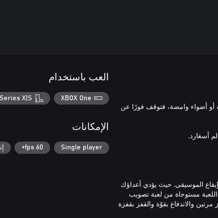
العب باستخدام
Series X|S
XBOX One
ة أو أضواء وامضة، فتوقف فورًا عن
الإمكانات
Single player
60 fps+
إن
BP مرتبطة ارتباطًا وثيقًا بإيقاع الموسيقى. حيث يؤدي أعداؤك
اللعبة مستوحاة من لعبة تصويب
مرتين والاندفاع بقوّة والقفز بقفزة