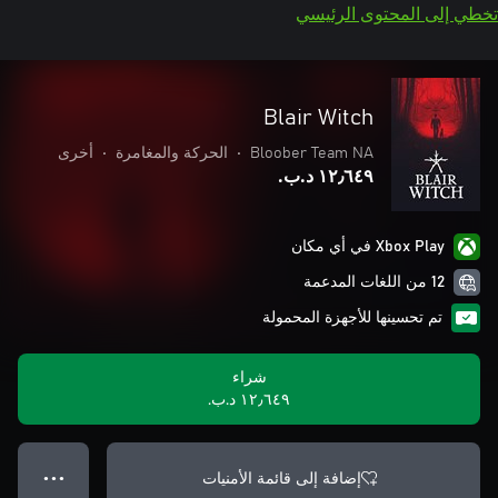
تخطي إلى المحتوى الرئيسي
Blair Witch
Bloober Team NA
•
الحركة والمغامرة
•
أخرى
١٢٫٦٤٩ د.ب.‏
Xbox Play في أي مكان
12 من اللغات المدعمة
تم تحسينها للأجهزة المحمولة
شراء
١٢٫٦٤٩ د.ب.‏
إضافة إلى قائمة الأمنيات
● ● ●