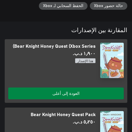
حالة حضور Xbox
الحفظ السحابي لـ Xbox
المقارنة بين الإصدارات
Bear Knight Honey Quest (Xbox Series)
١٫٩٠٠ د.ب.‏
هذا الإصدار
العودة إلى أعلى
Bear Knight Honey Quest Pack
٥٫٢٥٠ د.ب.‏