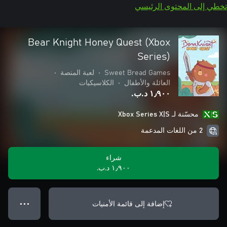
تخطي إلى المحتوى الرئيسي
Bear Knight Honey Quest (Xbox
Series)
Sweet Bread Games
•
لعبة المنصة
•
العائلة والأطفال
•
الكلاسيكيات
١٫٩٠٠ د.ب.‏
محسّنة لـ Xbox Series X|S
2 من اللغات المدعمة
شراء
١٫٩٠٠ د.ب.‏
إضافة إلى قائمة الأمنيات
● ● ●