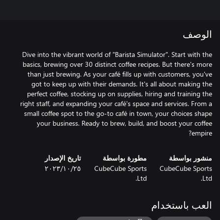
الوصف
Dive into the vibrant world of "Barista Simulator". Start with the
basics, brewing over 30 distinct coffee recipes. But there's more
than just brewing. As your café fills up with customers, you've
got to keep up with their demands. It's all about making the
perfect coffee, stocking up on supplies, hiring and training the
right staff, and expanding your café's space and services. From a
small coffee spot to the go-to café in town, your choices shape
your business. Ready to brew, build, and boost your coffee
empire?
منشور بواسطة
مطورة بواسطة
تاريخ الإصدار
CubeCube Sports
CubeCube Sports
٢٥‏/١٠‏/٢٠٢٣
Ltd.
Ltd.
العب باستخدام