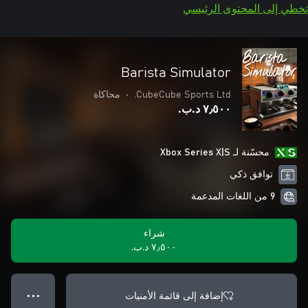
تخطي إلى المحتوى الرئيسي
Barista Simulator
CubeCube Sports Ltd.
•
محاكاة
٧٫٥٠٠ د.ب.‏
محسّنة لـ Xbox Series X|S
توافق ذكي
9 من اللغات المدعمة
شراء
٧٫٥٠٠ د.ب.‏
إضافة إلى قائمة الأمنيات
● ● ●