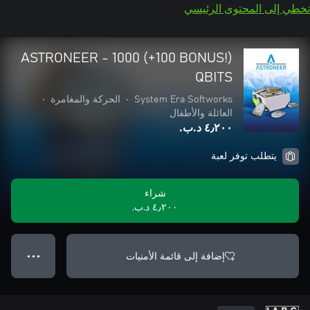
تخطي إلى المحتوى الرئيسي
ASTRONEER - 1000 (+100 BONUS!)
QBITS
System Era Softworks
•
الحركة والمغامرة
•
العائلة والأطفال
٤٫٢٠٠ د.ب.‏
يتطلب توفر لعبة
شراء
٤٫٢٠٠ د.ب.‏
إضافة إلى قائمة الأمنيات
● ● ●