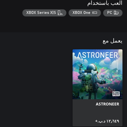
العب باستخدام
XBOX Series X|S
XBOX One
PC
يعمل مع
ASTRONEER
١٢٫٦٤٩ د.ب.‏+