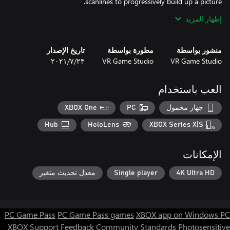
إظهار المزيد
The result is a high action, space themed game with sharp,
منشور بواسطة
مطورة بواسطة
تاريخ الإصدار
Legends of the Arcade brings you Asteroids Origin, the complete
VR Game Studio
VR Game Studio
٢٣‏/٧‏/٢٠٢١
arcade experience to your XBOX and Windows devices.
العب باستخدام
جهاز محمول
PC
XBOX One
Hub
HoloLens
XBOX Series X|S
الإمكانات
4K Ultra HD
Single player
معدل تحديث متغير
PC Game Pass
PC Game Pass games
XBOX app on Windows PC
XBOX Support
Feedback
Community Standards
Photosensitive