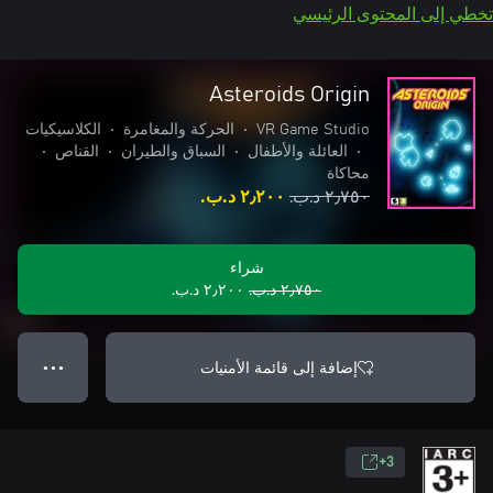
تخطي إلى المحتوى الرئيسي
Asteroids Origin
VR Game Studio
•
الحركة والمغامرة
•
الكلاسيكيات
•
العائلة والأطفال
•
السباق والطيران
•
القناص
•
محاكاة
٢٫٧٥٠ د.ب.‏
٢٫٢٠٠ د.ب.‏
شراء
٢٫٧٥٠ د.ب.‏
٢٫٢٠٠ د.ب.‏
إضافة إلى قائمة الأمنيات
● ● ●
3+