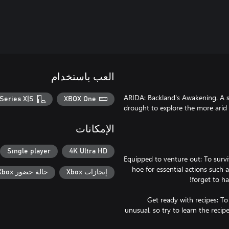
العب باستخدام
ARIDA: Backland's Awakening. A st
Series X|S
XBOX One
drought to explore the more arid 
الإمكانات
Single player
4K Ultra HD
Equipped to venture out: To sur
hoe for essential actions such 
إنجازات Xbox
حالة حضور Xbox
Get ready with recipes: To
unusual, so try to learn the recip