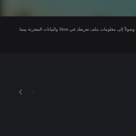
يتلقى ناشرو الألعاب التي تقوم بتشغيلها وصولاً إلى معلومات ملف تعريفك في Xbox والبيانات المقترنة بينما