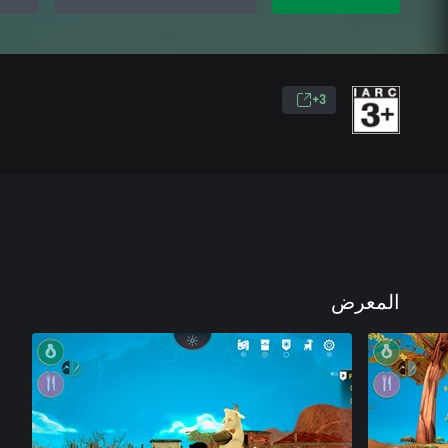
3+
المعرض