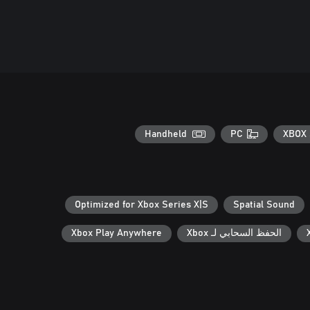
Handheld
PC
XBOX 
Optimized for Xbox Series X|S
Spatial Sound
الحفظ السحابي لـ Xbox
Xbox Play Anywhere