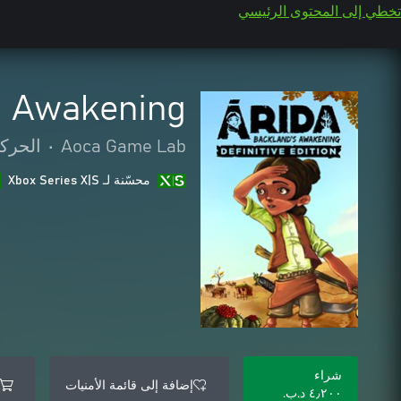
تخطي إلى المحتوى الرئيسي
s Awakening
Aoca Game Lab
•
الحركة
محسّنة لـ Xbox Series X|S
شراء
إضافة إلى قائمة الأمنيات
٤٫٢٠٠ د.ب.‏