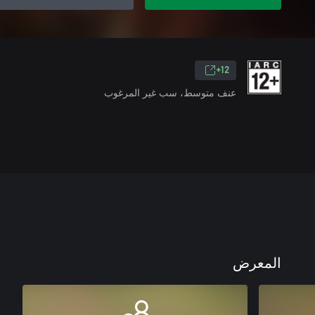
12+
عنف متوسط، سب غير المرغوب
المعرض