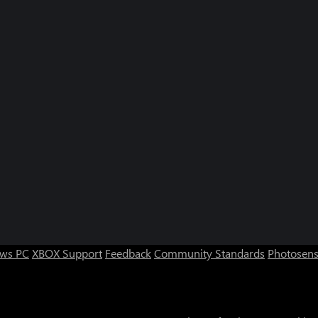
ws PC
XBOX Support
Feedback
Community Standards
Photosens