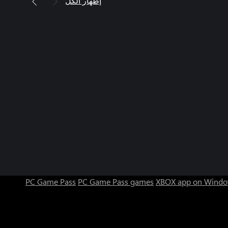
إظهار الكل
PC Game Pass
PC Game Pass games
XBOX app on Windo