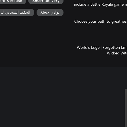
ard & Mouse
Smart Delivery
include a Battle Royale game m
نوادي Xbox
الحفظ السحابي لـ Xbox
Choose your path to greatnes
World's Edge | Forgotten Empi
Wicked Wit