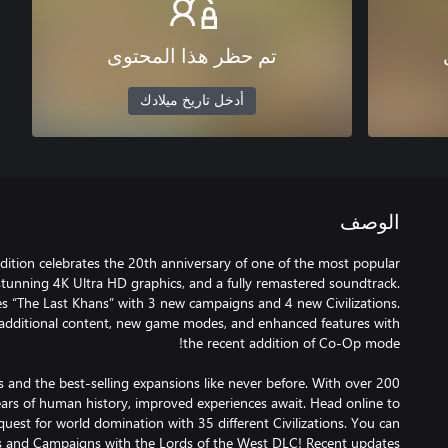
تم حظر هذا المحتوى
أدخل تاريخ ميلادك
الوصف
 Edition celebrates the 20th anniversary of one of the most popular
tunning 4K Ultra HD graphics, and a fully remastered soundtrack.
es “The Last Khans” with 3 new campaigns and 4 new Civilizations.
 additional content, new game modes, and enhanced features with
s and the best-selling expansions like never before. With over 200
rs of human history, improved experiences await. Head online to
quest for world domination with 35 different Civilizations. You can
ons and Campaigns with the Lords of the West DLC! Recent updates