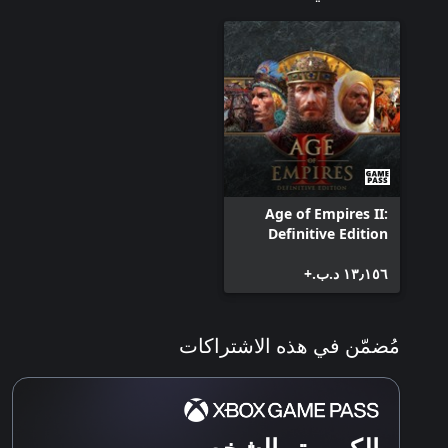
Age of Empires III: Definitive Edition - Mexico
Civilization
Age of Empires III: Definitive Edition - Knights
of the Mediterranean
Age of Empires II: Definitive Edition - Lords of
the West
Age of Empires II: Definitive Edition - Dawn of
the Dukes
Age of Empires II: Definitive Edition –
Age of Empires II:
Dynasties of India
Definitive Edition
١٣٫١٥٦ د.ب.‏+
مُضمّن في هذه الاشتراكات
الكمبيوتر الشخصي