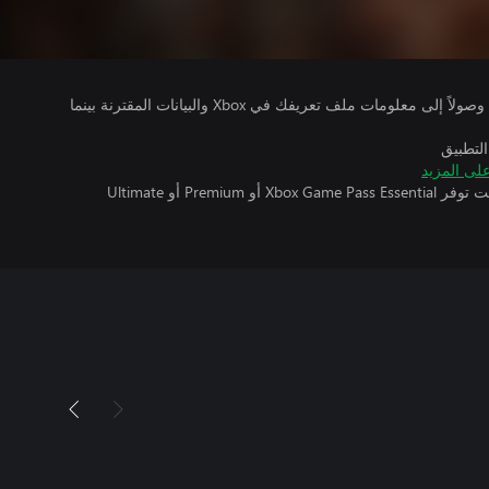
يتلقى ناشرو الألعاب التي تقوم بتشغيلها وصولاً إلى معلومات ملف تعريفك في Xbox والبيانات المقترنة بينما
التطبيق
لى المزيد
تتطلب اللعبة متعددة اللاعبين عبر الإنترنت توفر Xbox Game Pass Essential أو Premium أو Ultimate