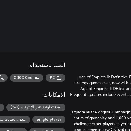
العب باستخدام
Age of Empires II: Definitive
XBOX One
PC
strategy games ever, now with s
Age of Empires II: DE featur
Frequent updates include events,
الإمكانات
لعبة تعاونية عبر الإنترنت (2-7)
Explore all the original Campaign
hours of gameplay and 1,000 yea
Single player
معدل تحديث متغ
challenge other players in your 
also experience new Civilizati