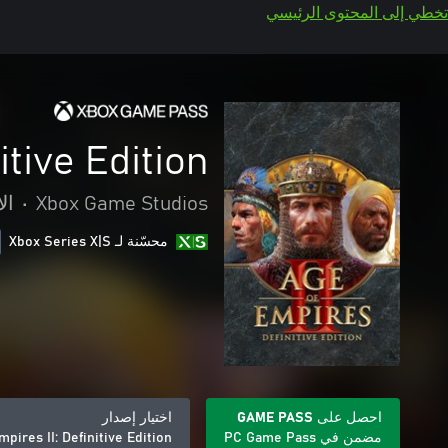
تخطي إلى المحتوى الرئيسي
itive Edition
Xbox Game Studios
•
ال
محسّنة لـ Xbox Series X|S
احصل على GAME PASS
اختيار إصدار
مضمن في PC Game Pass
mpires II: Definitive Edition