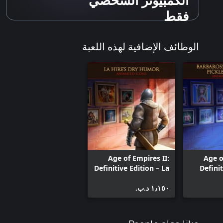
فقط
الوظائف الإضافية لهذه اللعبة
Age of Empires II:
Age o
Definitive Edition – La
Definit
Hire’s Dry Humor
Barbaross
P
١٫١٥٠ د.ب.‏
Animated Icons
Ani