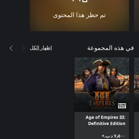
تم حظر هذا المحتوى
إظهار الكل
في هذه المجموعة
Age of Empires III:
Definitive Edition
٧٫٥٠٠ د.ب.‏+