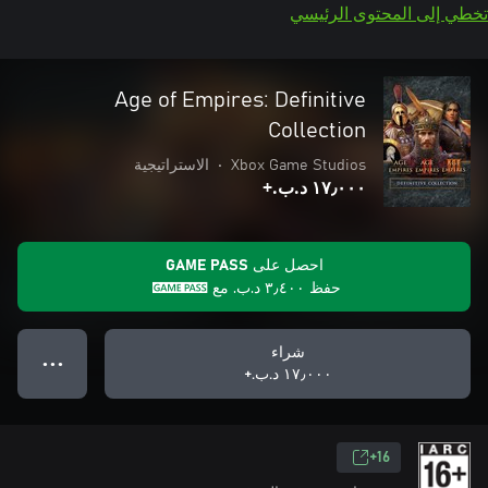
تخطي إلى المحتوى الرئيسي
Age of Empires: Definitive
Collection
Xbox Game Studios
•
الاستراتيجية
١٧٫٠٠٠ د.ب.‏+
احصل على GAME PASS
حفظ
٣٫٤٠٠ د.ب.‏
مع
شراء
● ● ●
١٧٫٠٠٠ د.ب.‏+
16+