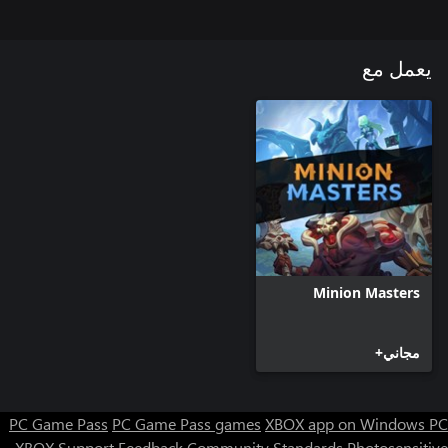
يعمل مع
Minion Masters
مجاني+
PC Game Pass
PC Game Pass games
XBOX app on Windows PC
XBOX Support
Feedback
Community Standards
Photosensitive