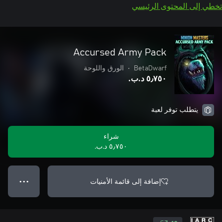
تخطي إلى المحتوى الرئيسي
Accursed Army Pack
BetaDwarf
•
الورق واللوحة
٥٫٧٥٠ د.ب.‏
يتطلب توفر لعبة
شراء
٥٫٧٥٠ د.ب.‏
إضافة إلى قائمة الأمنيات
● ● ●