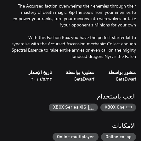
The Accursed faction overwhelms their enemies through their
mastery of death magic. Rip the souls from your enemies to
empower your ranks, turn your minions into werewolves or take
With this Faction Box, you have the perfect starter kit to
synergize with the Accursed Ascension mechanic: Collect enough
Spectral Essence to raise entire armies or even call on the mighty
undead dragon, Nyrvir the Fallen!
منشور بواسطة
مطورة بواسطة
تاريخ الإصدار
BetaDwarf
BetaDwarf
٢٣‏/٥‏/٢٠١٩
العب باستخدام
XBOX Series X|S
XBOX One
الإمكانات
Online multiplayer
Online co-op