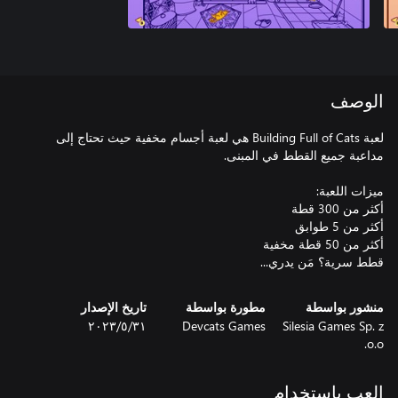
الوصف
لعبة Building Full of Cats هي لعبة أجسام مخفية حيث تحتاج إلى
قطط سرية؟ مَن يدري...
منشور بواسطة
مطورة بواسطة
تاريخ الإصدار
Silesia Games Sp. z
Devcats Games
٣١‏/٥‏/٢٠٢٣
o.o.
العب باستخدام