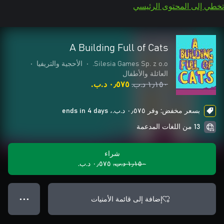
تخطي إلى المحتوى الرئيسي
A Building Full of Cats
Silesia Games Sp. z o.o.
•
الأحجية والتريفيا
•
العائلة والأطفال
١٫١٥٠ د.ب.‏
٠٫٥٧٥ د.ب.‏
بسعر مخفض: وفر ٠٫٥٧٥ د.ب.‏، ends in 4 days
13 من اللغات المدعمة
شراء
١٫١٥٠ د.ب.‏
٠٫٥٧٥ د.ب.‏
إضافة إلى قائمة الأمنيات
● ● ●