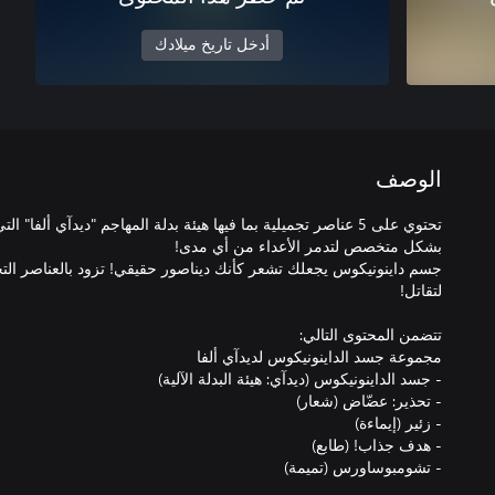
أدخل تاريخ ميلادك
الوصف
تحتوي على 5 عناصر تجميلية بما فيها هيئة بدلة المهاجم "ديدآي أل
جسم داينونيكوس يجعلك تشعر كأنك ديناصور حقيقي! تزود بالعناصر التج