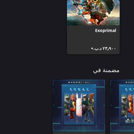
Exoprimal
٢٣٫٩٠٠ د.ب.‏+
مضمنة في