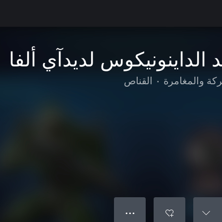
لداينونيكوس لديدآي ألفا
ركة والمغامرة
•
القناص
● ● ●