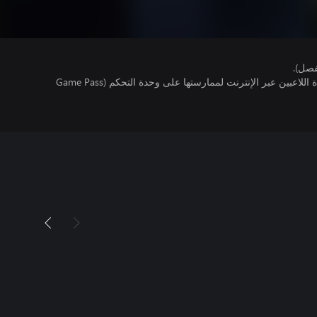
فصل).
تتطلب اللعبة توفر اشتراك ألعاب متعددة اللاعبين عبر الإنترنت لممارستها على وحدة التحكم (Game Pass