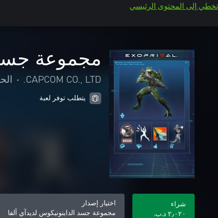
تخطي إلى المحتوى الرئيسي
مجموعة جسد ا
CAPCOM CO., LTD.
•
الح
يتطلب توفر لعبة
اختيار إصدار
شراء
مجموعة جسد الداينونيكوس لديدآي ألفا
٢٫٠٢٠ د.ب.‏