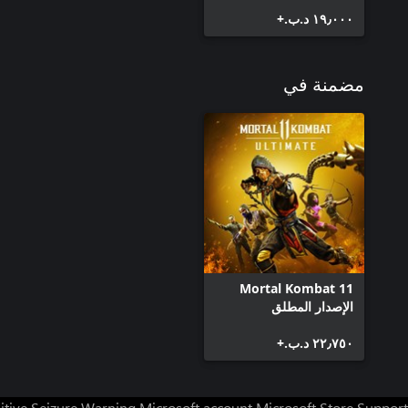
١٩٫٠٠٠ د.ب.‏+
مضمنة في
Mortal Kombat 11
الإصدار المطلق
٢٢٫٧٥٠ د.ب.‏+
itive Seizure Warning
Microsoft account
Microsoft Store Support