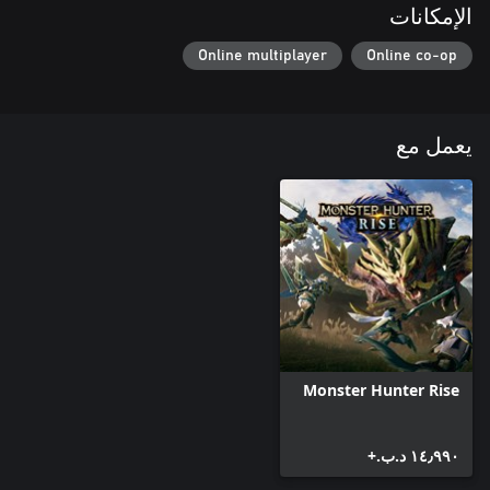
الإمكانات
Online multiplayer
Online co-op
يعمل مع
Monster Hunter Rise
١٤٫٩٩٠ د.ب.‏+