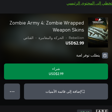
تخطي إلى المحتوى الرئيسي
Zombie Army 4: Zombie Wrapped
Weapon Skins
Rebellion
•
الحركة والمغامرة
•
القناص
USD$2.99
يتطلب توفر لعبة
شراء
USD$2.99
إضافة إلى قائمة الأمنيات
● ● ●