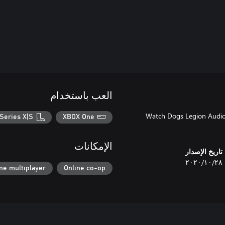
العب باستخدام
Watch Dogs Legion Audio 
Series X|S
XBOX One
الإمكانات
تاريخ الإصدار
٢٨‏/١٠‏/٢٠٢٠
ne multiplayer
Online co-op