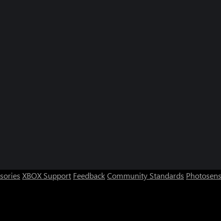
sories
XBOX Support
Feedback
Community Standards
Photosens