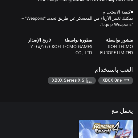
يمكنك تغيير الأزياء من المعسكر عن طريق تحديد "Weapons"‏ –
"Equip Weapons".
منشور بواسطة
مطورة بواسطة
تاريخ الإصدار
KOEI TECMO
KOEI TECMO GAMES
١‏/١١‏/٢٠١٨
CO., LTD.
EUROPE LIMITED
العب باستخدام
XBOX Series X|S
XBOX One
يعمل مع