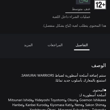
12+
عنف متوسط
عمليات الشراء داخل اللعبة
هذا المحتوى يتطلب لعبة (تُباع بشكل منفصل).
التفاصيل
المراجعات
المزيد
الوصف
Goemon Ishikawa وOkuni وHideyoshi Toyotomi وMitsunari Ishida
وSakon Shima وNene وKiyomasa Katō وKanbei Kuroda وHanbei