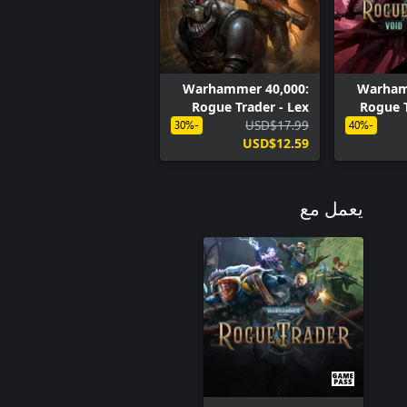
Warhammer 40,000:
Warham
Rogue Trader - Lex
Rogue T
USD$17.99
Imperialis
-30%
-40%
USD$12.59
يعمل مع