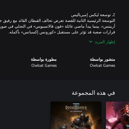
التوسعة الرئيسية الثانية للقصة تعرض تحالف القبطان القائد مع رفيق
أربيتس». بينما يبدأ ماضي عائلة «فون فالانسيوس» في التجلي في صورة 
على مدار هذه القصة، ستتاح لك الفرصة لمعرفة المزيد عن جمع الجمارك
إظهار المزيد
باسم الحصاد الكبير. قم بالتدخُّل في هذه العملية الأساسية للإمبراطو
منشور بواسطة
مطورة بواسطة
توفر هذه التوسعة كذلك 15 ساعة من اللعب.
Owlcat Games
Owlcat Games
في هذه المجموعة