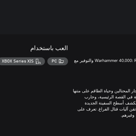
العب باستخدام
يمكنك الوصول إلى التوسعتين الرئيسيتين القادمتين للعبة Warhammer 40,000: Rogue Trader والتوفير مع
XBOX Series X|S
PC
 المحتالين وحياة الطاقم على متنها
ة في القصة الرئيسية، وحارب
استكشف أسطح السفينة الجديدة
قن آليات قتال الفراغ. تعرف على