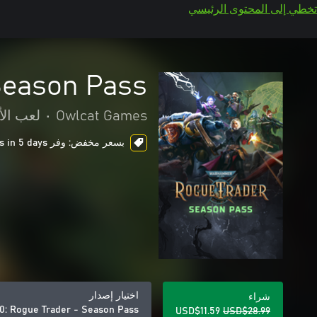
تخطي إلى المحتوى الرئيسي
Season Pass
Owlcat Games
•
لعب الأ
بسعر مخفض: وفر USD$17.40، ends in 5 days
اختيار إصدار
شراء
: Rogue Trader - Season Pass
USD$11.59
USD$28.99