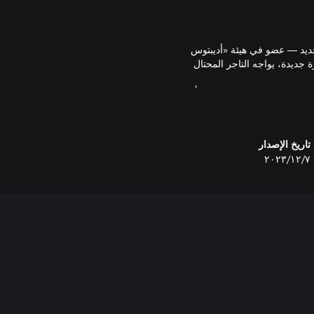
 جديد — عضو في هيئة «أديبتوس
جديدة، يواجه التاجر المحتال
 الإمبراطورية، والمعروف أيضًا
رية على مسؤوليتك الخاصة. اكتشف
تاريخ الإصدار
٧‏/١٢‏/٢٠٢٣