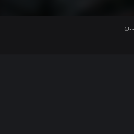
فصل).