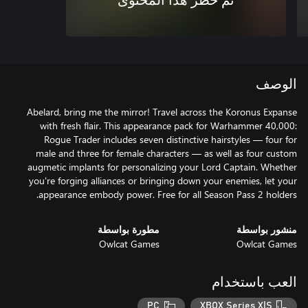
تم حظر هذا المحتوى
الوصف
Abelard, bring me the mirror! Travel across the Koronus Expanse
with fresh flair. This appearance pack for Warhammer 40,000:
Rogue Trader includes seven distinctive hairstyles — four for
male and three for female characters — as well as four custom
augmetic implants for personalizing your Lord Captain. Whether
you're forging alliances or bringing down your enemies, let your
appearance embody power. Free for all Season Pass 2 holders.
منشور بواسطة
مطورة بواسطة
Owlcat Games
Owlcat Games
العب باستخدام
PC
XBOX Series X|S