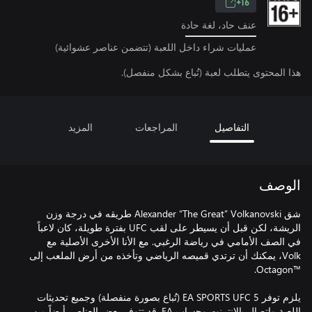
16+
عنف حاد، لغة حادة
عمليات شراء داخل اللعبة (تتضمن عناصر عشوائية)
هذا المحتوى يتطلب لعبة (تُباع بشكل منفصل).
التفاصيل
المراجعات
المزيد
الوصف
شق Alexander “The Great” Volkanovski طريقه في درجة وزن
الريشة، لكن قبل أن يسيطر على لقب UFC بفترة طويلة، كان لاعباً
في الصف الأمامي في رياضة الرغبي. مع الأنا الأخرى الأصلية مع
Volk، يمكنك أن ترتدي قميصه الرياضي وتأخذه من أرض الملعب إلى
يلزم توفر EA SPORTS UFC 5 (تُباع بصورة منفصلة) وجميع تحديثات
اللعبة واتصال بالإنترنت وحساب EA. قد تتوفر بعض العناصر أيضاً من