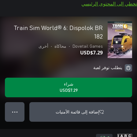
تخطي إلى المحتوى الرئيسي
Train Sim World® 6: Dispolok BR
182
Dovetail Games
•
محاكاة
•
أخرى
USD$7.29
يتطلب توفر لعبة
شراء
USD$7.29
إضافة إلى قائمة الأمنيات
● ● ●