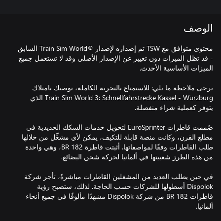
الوصف
محتوى متوافق مع TSW تم إصداره لإصدار ®Train Sim World السابق
- قد تظل الميزات دون تغيير عن الإصدار الأصلي وقد لا تستعمل جميع
يرجى ملاحظة ما يلي: للاستمتاع بالتجربة الكاملة، نوصيك بامتلاك
Train Sim World 3: Schnellfahrstrecke Kassel - Würzburg الذي
صُممت قاطرات EuroSprinter لتحويل خدمات السكك الحديدية في
مطلع القرن، وكانت منصة قابلة للتكيف، يمكن لأي مشغِّل من خلالها
طلب القاطرات وفقًا لمواصفاتها. أثبتت قاطرة BR 182، وهي واحدة
في حين يطلب العديد من المشغلين القاطرات مباشرةً، تأجر شركة
Dispolok أسطولها للشركات حسب الحاجة. لذلك، ستصبح رؤية
قاطرات BR 182 من شركة Dispolok مشهدًا مألوفًا في جميع أنحاء