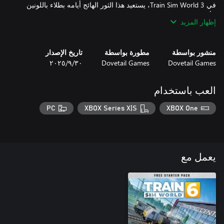
في Train Sim World 3، يستعيد هذا الثور الهائج أيامه بطلاء باللونين
الأصفر والرمادي، حيث يعمل في خدمات الشحن الحالية والجديدة بين
إظهار المزيد
Kassel وWürzburg، ونقلها عبر ألمانيا بحرية لـ Scenario Planner
(مخطط السيناريوهات). مع حلول الليل، أطلق العنان لقوة قاطرة BR
منشور بواسطة
مطورة بواسطة
تاريخ الإصدار
Dovetail Games
Dovetail Games
٣٠‏/٩‏/٢٠٢٥
العب باستخدام
PC
XBOX Series X|S
XBOX One
يعمل مع