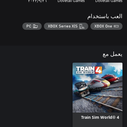
Dovetail Games
Dovetail Games
٢٦‏/٩‏/٢٠٢٣
العب باستخدام
PC
XBOX Series X|S
XBOX One
يعمل مع
Train Sim World® 4