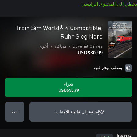
تخطي إلى المحتوى الرئيسي
Train Sim World® 4 Compatible:
Ruhr Sieg Nord
Dovetail Games
•
محاكاة
•
أخرى
USD$30.99
يتطلب توفر لعبة
شراء
USD$30.99
إضافة إلى قائمة الأمنيات
● ● ●