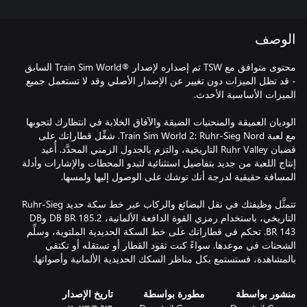
الوصف
محتوى متوافق مع TSW تم إصداره لإصدار ®Train Sim World السابق
- قد تظل الميزات دون تغيير عن الإصدار الأصلي وقد لا تستعمل جميع
الوديان العميقة والمنحنيات الضيقة والآفاق الخلابة في انتظارك لتجوبها
مع لعبة Train Sim World 2: Ruhr-Sieg Nord. شغِّل قطاراتك على
قضبان Ruhr Valley التاريخية، والتزم بالجدول الزمني المحدَّد. أُعيد
إنتاج اللعبة من جديد بتفاصيل استثنائية لتبدو المحطات والإشارات وأدلة
تتمثَّل وظيفتك في نقل البضائع والركاب عبر خط سكة حديد Ruhr-Sieg
التاريخي، باستخدام رمزي القوة الدافعة الألمانية، DB BR 185.2 وDB
BR 143. تحكم في قطاراتك على خط السكة الحديدية الملتوية، وسلِّم
الشحنات في موعدها. سواءً كنت تقود القطار أو تستقله أو تكتفي
بالمشاهدة، فستستمع بكل مناظر السكك الحديدية الألمانية وأصواتها.
منشور بواسطة
مطورة بواسطة
تاريخ الإصدار