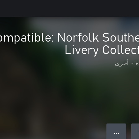
ompatible: Norfolk South
Livery Colle
ة
•
أخرى
● ● ●