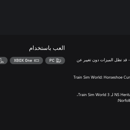
العب باستخدام
 تم إصداره لإصدار ®Train Sim World السابق - قد تظل الميزات دون تغيير عن
XBOX One
PC
احظة ما يلي: للحصول على التجربة الكاملة، نوصيك بشراء Train Sim World: Horseshoe Curve
احتفل بتاريخ سكك الحديد الأمريكية مع مجموعة NS Heritage Livery Collection لـ Train Sim World 3،