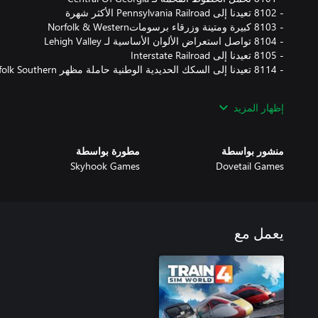
استخدم هذه المظاهر في مجموعة مختارة من السيناريوهات الجديدة و
إظهار المزيد
Horseshoe Curve.
منشور بواسطة
مطورة بواسطة
Skyhook Games
Dovetail Games
يعمل مع