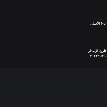
في وضع "الجدول الزمني" على
تاريخ الإصدار
٢٦‏/٩‏/٢٠٢٣