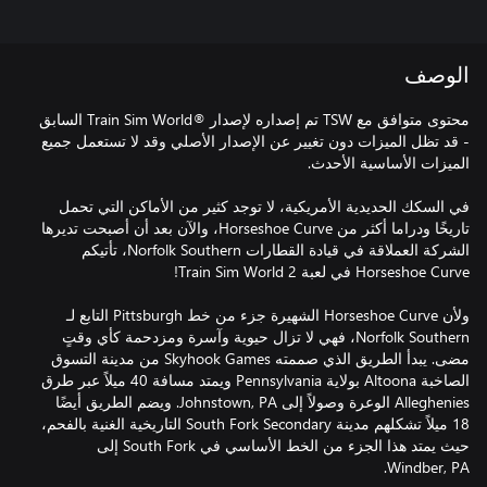
الوصف
محتوى متوافق مع TSW تم إصداره لإصدار ®Train Sim World السابق
- قد تظل الميزات دون تغيير عن الإصدار الأصلي وقد لا تستعمل جميع
في السكك الحديدية الأمريكية، لا توجد كثير من الأماكن التي تحمل
تاريخًا ودراما أكثر من Horseshoe Curve، والآن بعد أن أصبحت تديرها
الشركة العملاقة في قيادة القطارات Norfolk Southern، تأتيكم
ولأن Horseshoe Curve الشهيرة جزء من خط Pittsburgh التابع لـ
Norfolk Southern، فهي لا تزال حيوية وآسرة ومزدحمة كأي وقتٍ
مضى. يبدأ الطريق الذي صممته Skyhook Games من مدينة التسوق
الصاخبة Altoona بولاية Pennsylvania ويمتد مسافة 40 ميلاً عبر طرق
Alleghenies الوعرة وصولاً إلى Johnstown, PA. ويضم الطريق أيضًا
18 ميلاً تشكلهم مدينة South Fork Secondary التاريخية الغنية بالفحم،
حيث يمتد هذا الجزء من الخط الأساسي في South Fork إلى