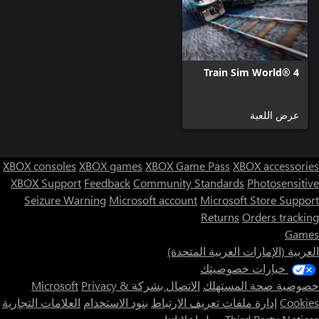
Train Sim World® 4
عرض اللعبة
XBOX consoles
XBOX games
XBOX Game Pass
XBOX accessories
XBOX Support
Feedback
Community Standards
Photosensitive
Seizure Warning
Microsoft account
Microsoft Store Support
Returns
Orders tracking
Games
العربية (الإمارات العربية المتحدة)
خيارات خصوصيتك
خصوصية صحة المستهلك
الاتصال بشركة Microsoft
Privacy &
Cookies
إدارة ملفات تعريف الارتباط
بنود الاستخدام
العلامات التجارية