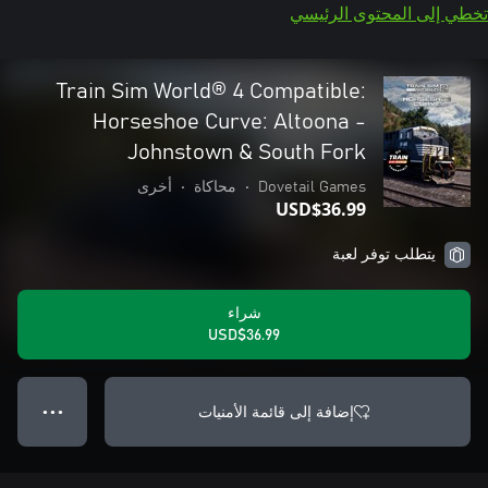
تخطي إلى المحتوى الرئيسي
Train Sim World® 4 Compatible:
Horseshoe Curve: Altoona -
Johnstown & South Fork
Dovetail Games
•
محاكاة
•
أخرى
USD$36.99
يتطلب توفر لعبة
شراء
USD$36.99
إضافة إلى قائمة الأمنيات
● ● ●