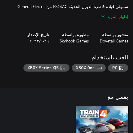
ستتولى قيادة قاطرة الديزل الحديثة ES44AC من General Electric
التي تنتمي إلى Norfolk Southern، كما ستعمل على متن قاطرة
إظهار المزيد
Norfolk Southern المهيبة EMD GP38-2 لتخوض صراعًا مع جبال
Alleghenies وتتمكن من نقل حمولات متنوعة تضم الشحنات متعددة
الوسائط والفحم والبضائع والسيارات والنفط وغير ذلك المزيد.
منشور بواسطة
مطورة بواسطة
تاريخ الإصدار
Dovetail Games
Skyhook Games
٢٦‏/٩‏/٢٠٢٣
العب باستخدام
XBOX Series X|S
XBOX One
PC
يعمل مع