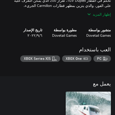
تحكم في القطار TGV Duplex، طراز 200 الذي يمكن التعرف عليه
على الفور، والذي يتزين بمظهر قطارات Carmillon الجريء،
واستكشف محطة Marseille-Saint-Charles التاريخية التي تتميز بتباينها
إظهار المزيد
الكبير مع محطتَي Aix-en-Provence وAvignon الحديثتَين العصريتَين.
يستوعب كل قطار TGV Duplex 508 أشخاص على متنه، أي أن
القطارين يمكنهما نقل أكثر من 1000 راكب إلى الساحل.
منشور بواسطة
مطورة بواسطة
تاريخ الإصدار
Dovetail Games
Dovetail Games
٦‏/٩‏/٢٠٢٢
العب باستخدام
XBOX Series X|S
XBOX One
PC
يعمل مع