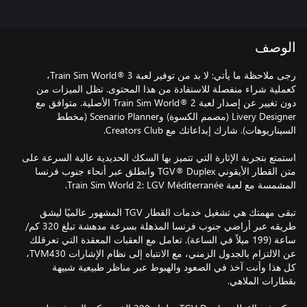
الوصف
ُرجى ملاحظة ما يأتي: لا بد من توفير لعبة Train Sim World® 3،
كعملية شراء منفصلة للاستفادة من هذا المحتوى. تظل الميزات من
دون تغيير عن إصدار لعبة Train Sim World® 2 الأصلية. متوافق مع
Livery Designer (مصمم الكسوة) وScenario Planner (مخطط
استمتع بتجربة الإثارة التي تتميز بها السكك الحديدية عالية السرعة على
متن القطار الأيقوني TGV® Duplex وانطلق عبر أنحاء جنوب فرنسا
تبقى مهمتك هي تشغيل خدمات القطار TGV المشهور عالميًا ليشق
طريقه عبر أراضي جنوب فرنسا المذهلة بسرعة مدهشة تبلغ 320 كم/
ساعة (199 ميلاً في الساعة). تعامل مع العقبات المعقدة التي تعرقلك
عن الالتزام بالجدول الزمني، مع الانتباه إلى نظام الإشارات TVM430،
كل هذا وأنت آخذ في الصعود والهبوط عبر مناظر طبيعية شبيهة