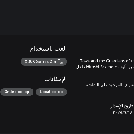
العب باستخدام
ب الفني الرقمي المكوّن من 196 صفحة ينغمس بعمق في عالم Towa and the Guardians of the
XBOX Series X|S
Sacred Tree، بينما تتضمن الموسيقى التصويرية 54 مقطوعة موسيقية من تأليف Hitoshi Sakimoto داخل
الإمكانات
لمعرض الموجود على الشاشة
Online co-op
Local co-op
تاريخ الإصدار
١٨‏/٩‏/٢٠٢٥