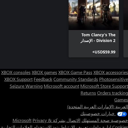
Tom Clancy’s The
Division 2 - الإصدار
الذهبي
USD$59.99+
XBOX consoles
XBOX games
XBOX Game Pass
XBOX accessories
XBOX Support
Feedback
Community Standards
Photosensitive
Seizure Warning
Microsoft account
Microsoft Store Support
Returns
Orders tracking
Games
العربية (الإمارات العربية المتحدة)
خيارات خصوصيتك
خصوصية صحة المستهلك
الاتصال بشركة Microsoft
Privacy &
Cookies
إدارة ملفات تعريف الارتباط
بنود الاستخدام
العلامات التجارية