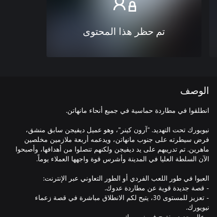
تم حظر هذا المحتوى
الوصف
نيويورك تحت التهديد. "آرون كينر"، وهو عميل ديفيجن سابق منشق،
فرض سيطرته على جنوب مانهاتن، ويدعمه أربعة ملازمين مخلصين
ماهرين. تم تدريبهم على يد ديفيجن ولكنهم تنصلوا من أهدافها، وأصبحوا
- تعزيز للمستوى 30، يتيح لكم الانطلاق مباشرة في قصة زعماء