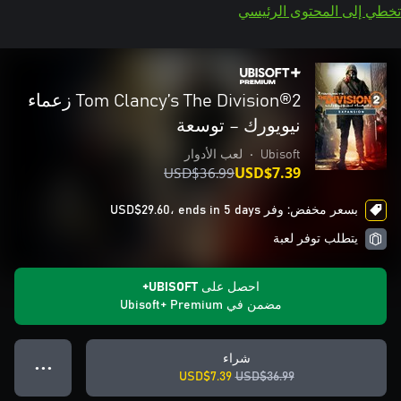
تخطي إلى المحتوى الرئيسي
Tom Clancy’s The Division®2 زعماء
نيويورك – توسعة
Ubisoft
•
لعب الأدوار
USD$36.99
USD$7.39
بسعر مخفض: وفر USD$29.60، ends in 5 days
يتطلب توفر لعبة
احصل على UBISOFT+
مضمن في Ubisoft+ Premium
شراء
● ● ●
USD$7.39
USD$36.99