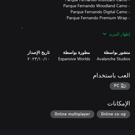
محتويات هذه الحزمة تجميلية فقط ويُمكن تطبيقها على جميع الأسلحة
إظهار المزيد
والخيام والمخابئ في اللعبة. يُمكن معاينتها داخل اللعبة مجانًا قبل
الشراء.
منشور بواسطة
مطورة بواسطة
تاريخ الإصدار
Avalanche Studios
Expansive Worlds
١٠‏/١٠‏/٢٠٢٣
العب باستخدام
PC
الإمكانات
Online multiplayer
Online co-op