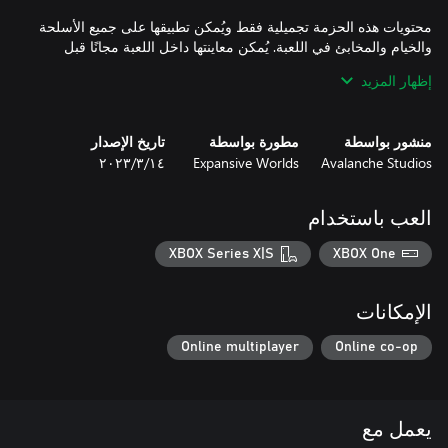
محتويات هذه الحزمة تجميلية فقط ويُمكن تطبيقها على جميع الأسلحة
والخيام والمخابئ في اللعبة. يُمكن معاينتها داخل اللعبة مجانًا قبل
الشراء.
إظهار المزيد
منشور بواسطة
مطورة بواسطة
تاريخ الإصدار
Avalanche Studios
Expansive Worlds
١٤‏/٣‏/٢٠٢٣
العب باستخدام
XBOX Series X|S
XBOX One
الإمكانات
Online multiplayer
Online co-op
يعمل مع