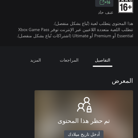
16+
عنف حاد
هذا المحتوى يتطلب لعبة (تُباع بشكل منفصل).
تتطلب اللعبة متعددة اللاعبين عبر الإنترنت توفر Xbox Game Pass
Essential أو Premium أو Ultimate (اشتراكات تُباع بشكل منفصل).
التفاصيل
المراجعات
المزيد
المعرض
تم حظر هذا المحتوى
أدخل تاريخ ميلادك