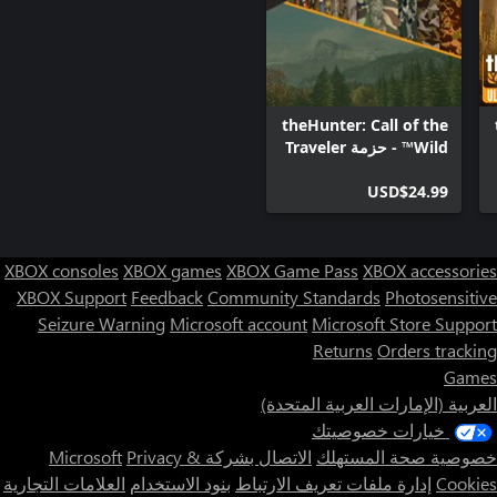
theHunter: Call of the
Wild™ - حزمة Traveler
التجميلية
USD$24.99
XBOX consoles
XBOX games
XBOX Game Pass
XBOX accessories
XBOX Support
Feedback
Community Standards
Photosensitive
Seizure Warning
Microsoft account
Microsoft Store Support
Returns
Orders tracking
Games
العربية (الإمارات العربية المتحدة)
خيارات خصوصيتك
خصوصية صحة المستهلك
الاتصال بشركة Microsoft
Privacy &
Cookies
إدارة ملفات تعريف الارتباط
بنود الاستخدام
العلامات التجارية