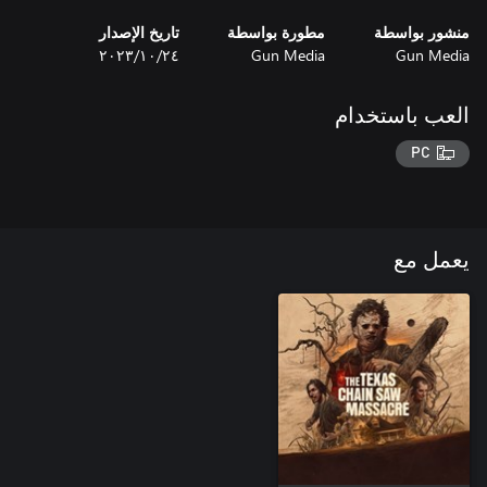
منشور بواسطة
مطورة بواسطة
تاريخ الإصدار
Gun Media
Gun Media
٢٤‏/١٠‏/٢٠٢٣
العب باستخدام
PC
يعمل مع