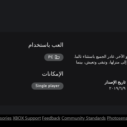
العب باستخدام
الآخر. غادر الجميع باستثناء تالما.
PC
لى منزلها، وتبقى وتعيش، بينما
الإمكانات
تاريخ الإصدار
Single player
٩‏/٦‏/٢٠١٩
sories
XBOX Support
Feedback
Community Standards
Photosens