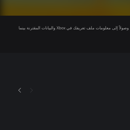
يتلقى ناشرو الألعاب التي تقوم بتشغيلها وصولاً إلى معلومات ملف تعريفك في Xbox والبيانات المقترنة بينما