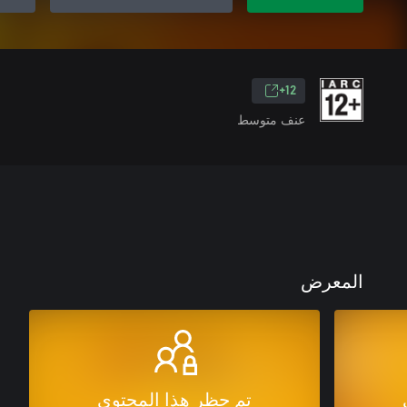
12+
عنف متوسط
المعرض
تم حظر هذا المحتوى