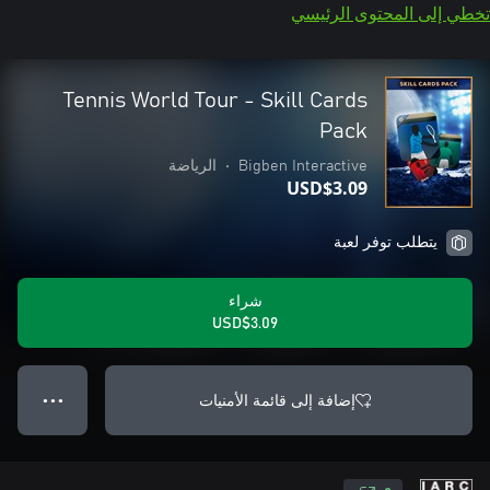
تخطي إلى المحتوى الرئيسي
Tennis World Tour - Skill Cards
Pack
Bigben Interactive
•
الرياضة
USD$3.09
يتطلب توفر لعبة
شراء
USD$3.09
إضافة إلى قائمة الأمنيات
● ● ●