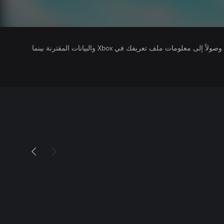
يتلقى ناشرو الألعاب التي تقوم بتشغيلها وصولاً إلى معلومات ملف تعريفك في Xbox والبيانات المقترنة بينما