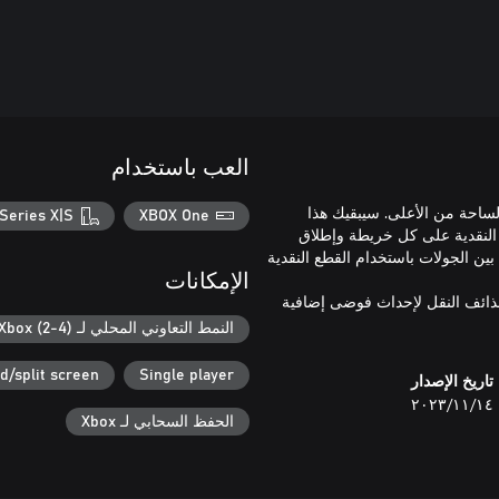
العب باستخدام
بات في الساحة من الأعلى. سيبقيك هذا
Series X|S
XBOX One
 النقدية على كل خريطة وإطلاق
ين الجولات باستخدام القطع النقدية
الإمكانات
قذائف النقل لإحداث فوضى إضافية
النمط التعاوني المحلي لـ Xbox (2-4)
d/split screen
Single player
تاريخ الإصدار
١٤‏/١١‏/٢٠٢٣
الحفظ السحابي لـ Xbox