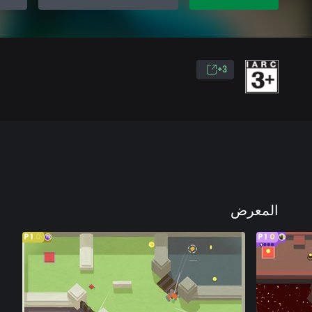
3+
المعرض