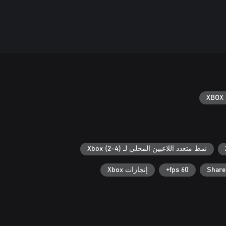
XBOX 
نمط متعدد اللاعبين المحلي لـ Xbox (2-4)
Share
60 fps+
إنجازات Xbox