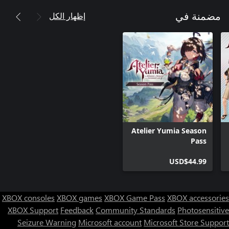
إظهار الكل
مضمنة في
Atelier Yumia Season
Pass
USD$44.99
XBOX consoles
XBOX games
XBOX Game Pass
XBOX accessories
XBOX Support
Feedback
Community Standards
Photosensitive
Seizure Warning
Microsoft account
Microsoft Store Support