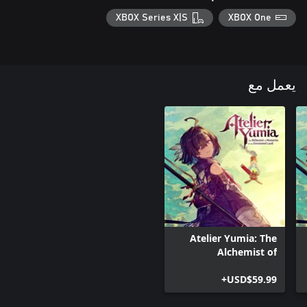
XBOX Series X|S
XBOX One
يعمل مع
Atelier Yumia: The
Alchemist of
Memories & the
Envisioned Land
USD$59.99+
(Xbox One)