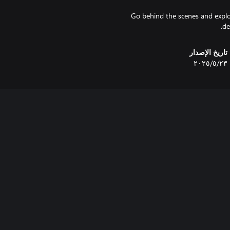
Go behind the scenes and explore
de
تاريخ الإصدار
٢٣‏/٥‏/٢٠٢٥