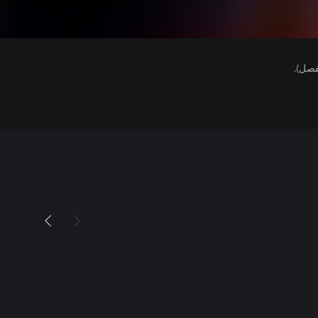
فصل).