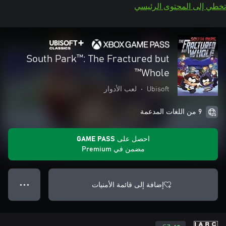
تخطي إلى المحتوى الرئيسي
South Park™: The Fractured but
Whole™
Ubisoft
•
لعب الأدوار
9 من اللغات المدعمة
احصل على GAME PASS
مضمن في Premium
إضافة إلى قائمة الأمنيات
● ● ●