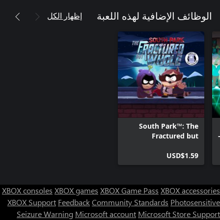
إظهار الكل
الوظائف الإضافية لهذه اللعبة
South Park™: The
Fractured but
Fractured
Whole™ - Towelie:
Your Gaming Bud
USD$1.59
XBOX consoles
XBOX games
XBOX Game Pass
XBOX accessories
XBOX Support
Feedback
Community Standards
Photosensitive
Seizure Warning
Microsoft account
Microsoft Store Support