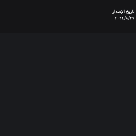
تاريخ الإصدار
٢٧‏/٨‏/٢٠٢٤