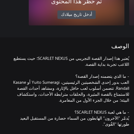
تم حظر هذا المحتوى
أدخل تاريخ ميلادك
الوصف
يُعتبر هذا إصدار القصة التجريبي من SCARLET NEXUS؛ حيث يستطيع
العب بدور إحدى الشخصيتين الرئيسيتين، Yuito Sumeragi أو Kasane
Randall. تتضمن أسلوب لعب حافل بالإثارة، ومشاهد أحداث القصة
للاستمتاع بالقصة المثيرة، والحلقات مترابطة الأحداث، واستكشاف
يُدمّر "الآخرون" الهابطون من السماء حضارة من المستقبل البعيد