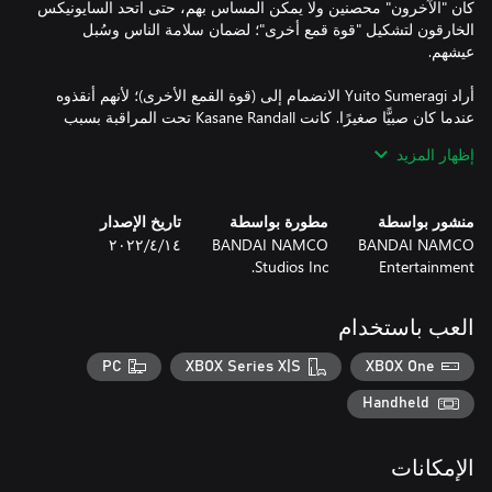
كان "الآخرون" محصنين ولا يمكن المساس بهم، حتى اتحد السايونيكس
الخارقون لتشكيل "قوة قمع أخرى"؛ لضمان سلامة الناس وسُبل
أراد Yuito Sumeragi الانضمام إلى (قوة القمع الأخرى)؛ لأنهم أنقذوه
عندما كان صبيًّا صغيرًا. كانت Kasane Randall تحت المراقبة بسبب
قدراتها المميزة بقوتها. يقاتل هذان الاثنان من مستخدمي التحريك
إظهار المزيد
الذهني في صفوف (قوة القمع الأخرى)؛ مما يؤدي إلى تعزيز معرفتهما
بقدراتهما، وأيضًا بالعالم الذي يعيشون فيه، والحقيقة المظلمة التي
منشور بواسطة
مطورة بواسطة
تاريخ الإصدار
BANDAI NAMCO
BANDAI NAMCO
١٤‏/٤‏/٢٠٢٢
جرّب قصة مثيرة في عالم طورته العقول والتكنولوجيا في دور
Studios Inc.
Entertainment
مستخدم التحريك الذهني الذي يقاتل مع حلفائه الموهوبين بنفس القدر
من منظور شخصيتين رئيسيتين مختلفتين في لعبة تقمص الأدوار
العب باستخدام
PC
XBOX Series X|S
XBOX One
*لضمان أفضل تجربة لعب في اللعبة الكاملة، فإن بعض الوظائف
محدودة في الإصدار التجريبي.
Handheld
الإمكانات