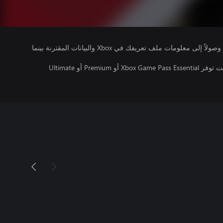
يتلقى ناشرو الألعاب التي تقوم بتشغيلها وصولاً إلى معلومات ملف تعريفك في Xbox والبيانات المقترنة بينما
تتطلب اللعبة متعددة اللاعبين عبر الإنترنت توفر Xbox Game Pass Essential أو Premium أو Ultimate