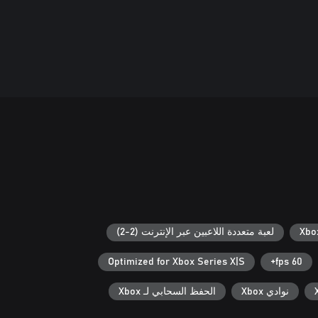
لعبة متعددة اللاعبين عبر الإنترنت (2-2)
Optimized for Xbox Series X|S
60 fps+
نوادي Xbox
الحفظ السحابي لـ Xbox