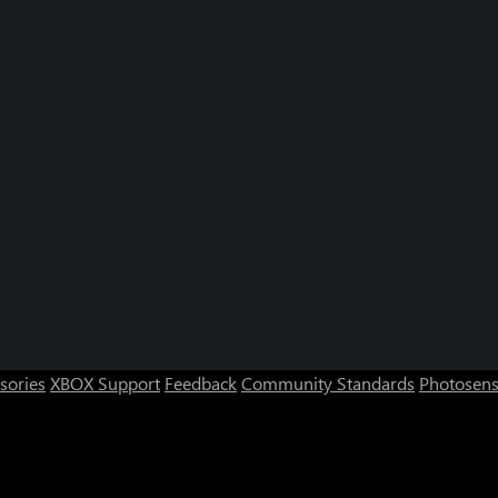
sories
XBOX Support
Feedback
Community Standards
Photosens