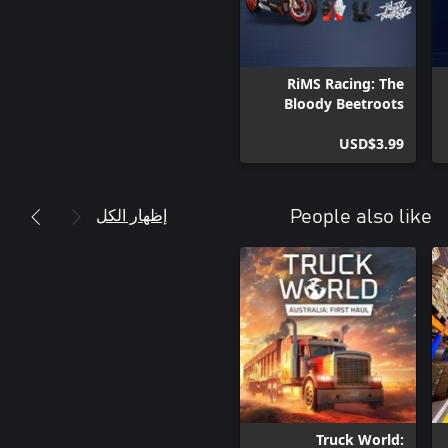
RiMS Racing: The
Bloody Beetroots
Specials Xbox Series
USD$3.99
X|S
إظهار الكل
People also like
Truck World: