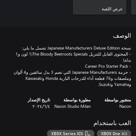
عرض اللعبة
الوصف
- المحتوى القابل للتنزيل The Bloody Beetroots Specials(1 لون و1
- حزمة Japanese Manufacturers التي تضم 3 بدل سائقين و4 ألوان
وملصقات و76 قطعة أداء للدرجات النارية Honda وKawasaki
وYamaha وSuzuki.
منشور بواسطة
مطورة بواسطة
تاريخ الإصدار
Nacon
Nacon Studio Milan
٤‏/٦‏/٢٠٢٤
العب باستخدام
XBOX Series X|S
XBOX One