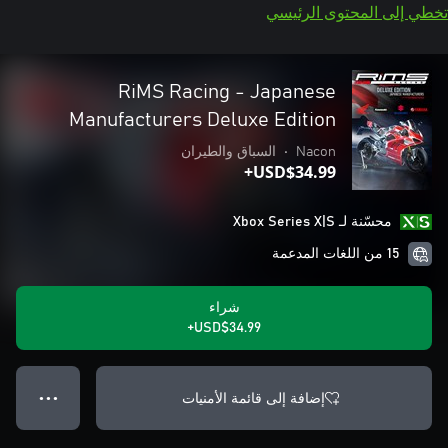
تخطي إلى المحتوى الرئيسي
RiMS Racing - Japanese
Manufacturers Deluxe Edition
Nacon
•
السباق والطيران
USD$34.99+
محسّنة لـ Xbox Series X|S
15 من اللغات المدعمة
شراء
USD$34.99+
إضافة إلى قائمة الأمنيات
● ● ●