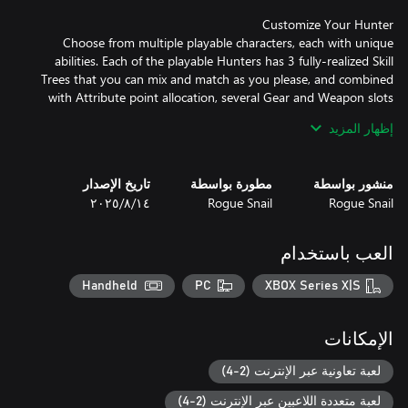
Choose from multiple playable characters, each with unique
abilities. Each of the playable Hunters has 3 fully-realized Skill
Trees that you can mix and match as you please, and combined
with Attribute point allocation, several Gear and Weapon slots
with a deep affix pool, plus a build-defining Relic that you must
إظهار المزيد
discover, craft and level up… there’s a LOT more RPG depth here
منشور بواسطة
مطورة بواسطة
تاريخ الإصدار
Rogue Snail
Rogue Snail
١٤‏/٨‏/٢٠٢٥
Play as an offline single player or team up with up to three
friends in an online co-op. You can focus on the 30-hour Story
العب باستخدام
campaign right from the get-go… or ignore it COMPLETELY and
Handheld
PC
XBOX Series X|S
Unlock Hunters in any order you want, and explore the world
الإمكانات
Enhance your experience by joining Relic Hunters Legend Official
لعبة تعاونية عبر الإنترنت (2-4)
Discord channel (discorg.gg/relichunters). Be among the first to
لعبة متعددة اللاعبين عبر الإنترنت (2-4)
learn about in-development features and talk directly with the