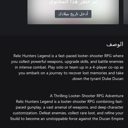
تم حظر هذا المحتوى
أدخل تاريخ ميلادك
الوصف
Relic Hunters Legend is a fast-paced looter-shooter RPG where
you collect powerful weapons, upgrade skills, and battle enemies
in intense combat. Play solo or team up in a 4-player co-op as
you embark on a journey to recover lost memories and take
Relic Hunters Legend is a looter-shooter RPG combining fast-
paced gunplay, a vast arsenal of weapons, and deep character
customization. Defeat enemies, collect rare loot, and refine your