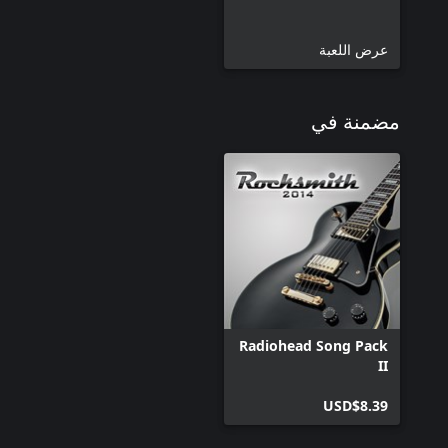
عرض اللعبة
مضمنة في
Radiohead Song Pack
II
USD$8.39