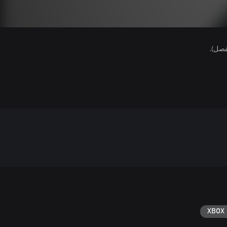
فصل).
XBOX 