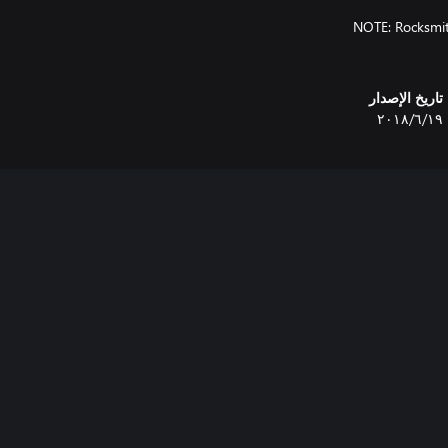
NOTE: Rocksmith
تاريخ الإصدار
١٩‏/٦‏/٢٠١٨