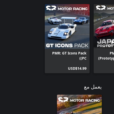
PMR: GT Icons Pack
PM
(PC)
Prototyp
USD$14.99
يعمل مع