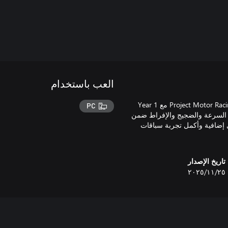
العب باستخدام
احصل على جميع الفئات والمسارات والمحتويات من السنة الأولى لـ Project Motor Racing مع Year 1
PC
ت من السرعة والضجيج والإفراط ضمن
ر منذ اليوم الأول. ثم أضف 4 حزم محتوى إضافية وأكمل تجربة سباقات
تاريخ الإصدار
٢٥‏/١١‏/٢٠٢٥