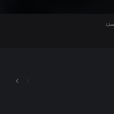
فصل).